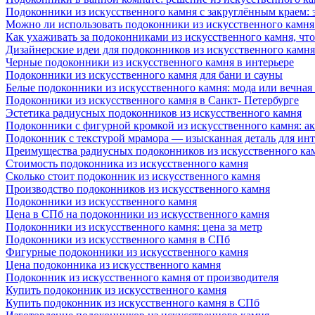
Подоконники из искусственного камня с закруглённым краем: э
Можно ли использовать подоконники из искусственного камня 
Как ухаживать за подоконниками из искусственного камня, чт
Дизайнерские идеи для подоконников из искусственного камня
Черные подоконники из искусственного камня в интерьере
Подоконники из искусственного камня для бани и сауны
Белые подоконники из искусственного камня: мода или вечная
Подоконники из искусственного камня в Санкт- Петербурге
Эстетика радиусных подоконников из искусственного камня
Подоконники с фигурной кромкой из искусственного камня: ак
Подоконник с текстурой мрамора — изысканная деталь для инт
Преимущества радиусных подоконников из искусственного кам
Стоимость подоконника из искусственного камня
Сколько стоит подоконник из искусственного камня
Производство подоконников из искусственного камня
Подоконники из искусственного камня
Цена в СПб на подоконники из искусственного камня
Подоконники из искусственного камня: цена за метр
Подоконники из искусственного камня в СПб
Фигурные подоконники из искусственного камня
Цена подоконника из искусственного камня
Подоконник из искусственного камня от производителя
Купить подоконник из искусственного камня
Купить подоконник из искусственного камня в СПб