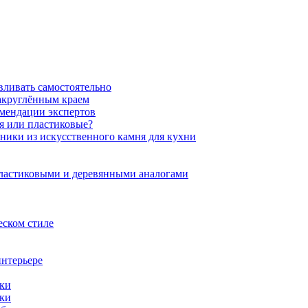
вливать самостоятельно
закруглённым краем
омендации экспертов
ня или пластиковые?
нники из искусственного камня для кухни
пластиковыми и деревянными аналогами
еском стиле
интерьере
ики
ики