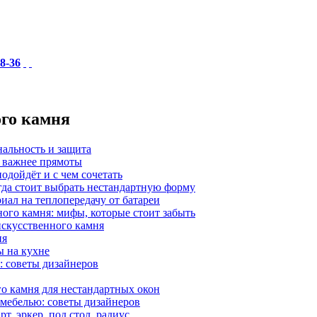
18-36
ого камня
нальность и защита
а важнее прямоты
одойдёт и с чем сочетать
гда стоит выбрать нестандартную форму
иал на теплопередачу от батареи
ного камня: мифы, которые стоит забыть
 искусственного камня
ия
ы на кухне
: советы дизайнеров
о камня для нестандартных окон
 мебелью: советы дизайнеров
, эркер, под стол, радиус