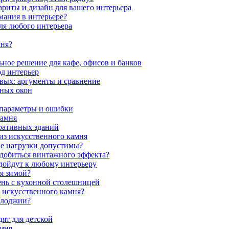
ариты и дизайн для вашего интерьера
мания в интерьере?
ля любого интерьера
мня?
ное решение для кафе, офисов и банков
од интерьер
вых: аргументы и сравнение
мных окон
 параметры и ошибки
камня
ративных зданий
из искусственного камня
ие нагрузки допустимы?
 добиться винтажного эффекта?
одойдут к любому интерьеру
я зимой?
ень с кухонной столешницей
з искусственного камня?
 лоджии?
ят для детской
амня