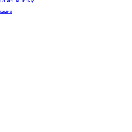
ботает на пользу
 камня