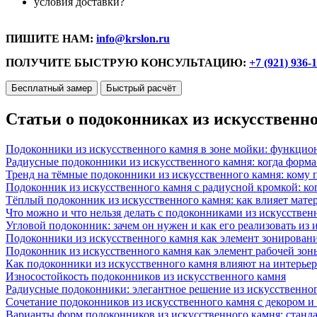
условия доставки?
ПИШИТЕ НАМ:
info@krslon.ru
ПОЛУЧИТЕ БЫСТРУЮ КОНСУЛЬТАЦИЮ:
+7 (921) 936-
Бесплатный замер
Быстрый расчёт
Статьи о подоконниках из искусственн
Подоконники из искусственного камня в зоне мойки: функцио
Радиусные подоконники из искусственного камня: когда форм
Тренд на тёмные подоконники из искусственного камня: кому п
Подоконник из искусственного камня с радиусной кромкой: ко
Тёплый подоконник из искусственного камня: как влияет матер
Что можно и что нельзя делать с подоконниками из искусствен
Угловой подоконник: зачем он нужен и как его реализовать из
Подоконники из искусственного камня как элемент зонирован
Подоконник из искусственного камня как элемент рабочей зон
Как подоконники из искусственного камня влияют на интерьер
Износостойкость подоконников из искусственного камня
Радиусные подоконники: элегантное решение из искусственног
Сочетание подоконников из искусственного камня с декором и
Варианты форм подоконников из искусственного камня: стандарт