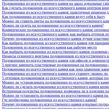
Подоконники из искусственного камня на заказ: идеальные габ
Как сделать подоконник из искусственного камня центром вни
Подоконники из искусственного камня: практичные решения д
Как подоконники из искусственного камня ведут себя в быту
Можно ли ставить цветы на подоконник из искусственного ка
Можно ли сидеть на подоконнике из искусственного камня?
Коммерческие подоконники из искусственного камня: оптималь
Подоконники из искусственного камня: как выбрать оттенок п
Почему подоконники из искусственного камня лучше пластико
Как выбрать подоконник из искусственного камня для панора
Подоконник из искусственного камня как рабочее место
Как выбрать подоконники из искусственного камня: основные
Нюансы сезонного монтажа подоконников из искусственного 
Подоконники из искусственного камня для офисов и админист
5 причин заменить пластиковые подоконники на подоконники 
Подоконники из искусственного камня как зона хранения: как
Подоконники из искусственного камня под старину: можно ли
5 оттенков подоконников из искусственного камня, которые п
Можно ли устанавливать подоконники из искусственного камн
Можно ли сделать подоконники из искусственного камня вров
Встроенная подсветка подоконника: возможна ли в изделиях и
Можно ли установить подоконник из искусственного камня на
Где необходимы подоконники из искусственного камня?
Почему подоконники из искусственного камня идеально подход
Подоконники в ванной комнате: решение из искусственного к