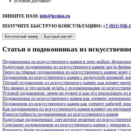
условия доставки?
ПИШИТЕ НАМ:
info@krslon.ru
ПОЛУЧИТЕ БЫСТРУЮ КОНСУЛЬТАЦИЮ:
+7 (921) 936-
Бесплатный замер
Быстрый расчёт
Статьи о подоконниках из искусственн
Подоконники из искусственного камня в зоне мойки: функцио
Радиусные подоконники из искусственного камня: когда форм
Тренд на тёмные подоконники из искусственного камня: кому п
Подоконник из искусственного камня с радиусной кромкой: ко
Тёплый подоконник из искусственного камня: как влияет матер
Что можно и что нельзя делать с подоконниками из искусствен
Угловой подоконник: зачем он нужен и как его реализовать из
Подоконники из искусственного камня как элемент зонирован
Подоконник из искусственного камня как элемент рабочей зон
Как подоконники из искусственного камня влияют на интерьер
Износостойкость подоконников из искусственного камня
Радиусные подоконники: элегантное решение из искусственног
Сочетание подоконников из искусственного камня с декором и
Варианты форм подоконников из искусственного камня: стандарт