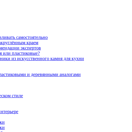
вливать самостоятельно
закруглённым краем
омендации экспертов
ня или пластиковые?
нники из искусственного камня для кухни
пластиковыми и деревянными аналогами
еском стиле
интерьере
ики
ики