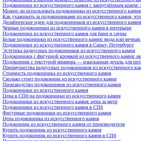
Подоконники из искусственного камня с закруглённым краем: э
Можно ли использовать подоконники из искусственного камня 
Как ухаживать за подоконниками из искусственного камня, чт
Дизайнерские идеи для подоконников из искусственного камня
Черные подоконники из искусственного камня в интерьере
Подоконники из искусственного камня для бани и сауны
Белые подоконники из искусственного камня: мода или вечная
Подоконники из искусственного камня в Санкт- Петербурге
Эстетика радиусных подоконников из искусственного камня
Подоконники с фигурной кромкой из искусственного камня: ак
Подоконник с текстурой мрамора — изысканная деталь для инт
Преимущества радиусных подоконников из искусственного кам
Стоимость подоконника из искусственного камня
Сколько стоит подоконник из искусственного камня
Производство подоконников из искусственного камня
Подоконники из искусственного камня
Цена в СПб на подоконники из искусственного камня
Подоконники из искусственного камня: цена за метр
Подоконники из искусственного камня в СПб
Фигурные подоконники из искусственного камня
Цена подоконника из искусственного камня
Подоконник из искусственного камня от производителя
Купить подоконник из искусственного камня
Купить подоконник из искусственного камня в СПб