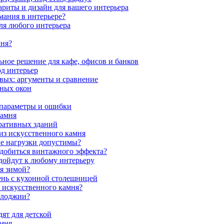
ариты и дизайн для вашего интерьера
мания в интерьере?
ля любого интерьера
мня?
ное решение для кафе, офисов и банков
од интерьер
вых: аргументы и сравнение
мных окон
 параметры и ошибки
камня
ративных зданий
из искусственного камня
ие нагрузки допустимы?
 добиться винтажного эффекта?
одойдут к любому интерьеру
я зимой?
ень с кухонной столешницей
з искусственного камня?
 лоджии?
ят для детской
амня