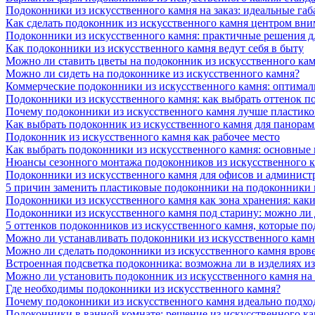
Подоконники из искусственного камня на заказ: идеальные габ
Как сделать подоконник из искусственного камня центром вни
Подоконники из искусственного камня: практичные решения д
Как подоконники из искусственного камня ведут себя в быту
Можно ли ставить цветы на подоконник из искусственного ка
Можно ли сидеть на подоконнике из искусственного камня?
Коммерческие подоконники из искусственного камня: оптималь
Подоконники из искусственного камня: как выбрать оттенок п
Почему подоконники из искусственного камня лучше пластико
Как выбрать подоконник из искусственного камня для панора
Подоконник из искусственного камня как рабочее место
Как выбрать подоконники из искусственного камня: основные
Нюансы сезонного монтажа подоконников из искусственного 
Подоконники из искусственного камня для офисов и админист
5 причин заменить пластиковые подоконники на подоконники 
Подоконники из искусственного камня как зона хранения: как
Подоконники из искусственного камня под старину: можно ли
5 оттенков подоконников из искусственного камня, которые п
Можно ли устанавливать подоконники из искусственного камн
Можно ли сделать подоконники из искусственного камня вров
Встроенная подсветка подоконника: возможна ли в изделиях и
Можно ли установить подоконник из искусственного камня на
Где необходимы подоконники из искусственного камня?
Почему подоконники из искусственного камня идеально подход
Подоконники в ванной комнате: решение из искусственного к