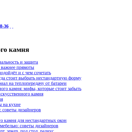
18-36
ого камня
нальность и защита
а важнее прямоты
одойдёт и с чем сочетать
гда стоит выбрать нестандартную форму
иал на теплопередачу от батареи
ного камня: мифы, которые стоит забыть
 искусственного камня
ия
ы на кухне
: советы дизайнеров
о камня для нестандартных окон
 мебелью: советы дизайнеров
, эркер, под стол, радиус