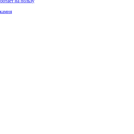
ботает на пользу
 камня