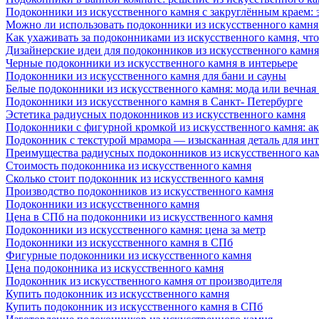
Подоконники из искусственного камня с закруглённым краем: э
Можно ли использовать подоконники из искусственного камня 
Как ухаживать за подоконниками из искусственного камня, чт
Дизайнерские идеи для подоконников из искусственного камня
Черные подоконники из искусственного камня в интерьере
Подоконники из искусственного камня для бани и сауны
Белые подоконники из искусственного камня: мода или вечная
Подоконники из искусственного камня в Санкт- Петербурге
Эстетика радиусных подоконников из искусственного камня
Подоконники с фигурной кромкой из искусственного камня: ак
Подоконник с текстурой мрамора — изысканная деталь для инт
Преимущества радиусных подоконников из искусственного кам
Стоимость подоконника из искусственного камня
Сколько стоит подоконник из искусственного камня
Производство подоконников из искусственного камня
Подоконники из искусственного камня
Цена в СПб на подоконники из искусственного камня
Подоконники из искусственного камня: цена за метр
Подоконники из искусственного камня в СПб
Фигурные подоконники из искусственного камня
Цена подоконника из искусственного камня
Подоконник из искусственного камня от производителя
Купить подоконник из искусственного камня
Купить подоконник из искусственного камня в СПб