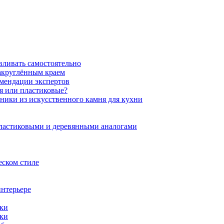
вливать самостоятельно
закруглённым краем
омендации экспертов
ня или пластиковые?
нники из искусственного камня для кухни
пластиковыми и деревянными аналогами
еском стиле
интерьере
ики
ики