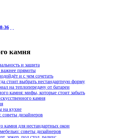
18-36
ого камня
нальность и защита
а важнее прямоты
одойдёт и с чем сочетать
гда стоит выбрать нестандартную форму
иал на теплопередачу от батареи
ного камня: мифы, которые стоит забыть
 искусственного камня
ия
ы на кухне
: советы дизайнеров
о камня для нестандартных окон
 мебелью: советы дизайнеров
, эркер, под стол, радиус