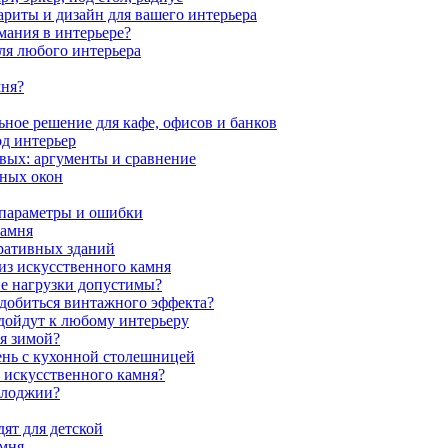
ариты и дизайн для вашего интерьера
мания в интерьере?
ля любого интерьера
мня?
ное решение для кафе, офисов и банков
од интерьер
вых: аргументы и сравнение
мных окон
 параметры и ошибки
камня
ративных зданий
из искусственного камня
ие нагрузки допустимы?
 добиться винтажного эффекта?
одойдут к любому интерьеру
я зимой?
ень с кухонной столешницей
з искусственного камня?
 лоджии?
ят для детской
амня