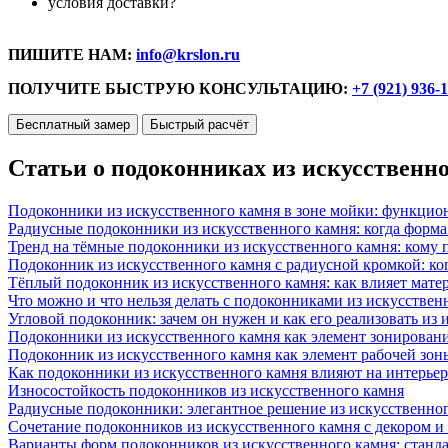
условия доставки?
ПИШИТЕ НАМ:
info@krslon.ru
ПОЛУЧИТЕ БЫСТРУЮ КОНСУЛЬТАЦИЮ:
+7 (921) 936-
Бесплатный замер
Быстрый расчёт
Статьи о подоконниках из искусственн
Подоконники из искусственного камня в зоне мойки: функцио
Радиусные подоконники из искусственного камня: когда форм
Тренд на тёмные подоконники из искусственного камня: кому п
Подоконник из искусственного камня с радиусной кромкой: ко
Тёплый подоконник из искусственного камня: как влияет матер
Что можно и что нельзя делать с подоконниками из искусствен
Угловой подоконник: зачем он нужен и как его реализовать из
Подоконники из искусственного камня как элемент зонирован
Подоконник из искусственного камня как элемент рабочей зон
Как подоконники из искусственного камня влияют на интерьер
Износостойкость подоконников из искусственного камня
Радиусные подоконники: элегантное решение из искусственног
Сочетание подоконников из искусственного камня с декором и
Варианты форм подоконников из искусственного камня: стандарт