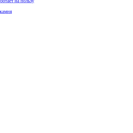
ботает на пользу
 камня