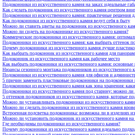
Подоконники из искусственного камня на заказ: идеальные габ
Как сделать подоконник из искусственного камня центром вни
Подоконники из искусственного камня: практичные решения д
Как подоконники из искусственного камня ведут себя в быту
Можно ли ставить цветы на подоконник из искусственного ка
Можно ли сидеть на подоконнике из искусственного камня?
Коммерческие подоконники из искусственного камня: оптималь
Подоконники из искусственного камня: как выбрать оттенок п
Почему подоконники из искусственного камня лучше пластико
Как выбрать подоконник из искусственного камня для панора
Подоконник из искусственного камня как рабочее место
Как выбрать подоконники из искусственного камня: основные
Нюансы сезонного монтажа подоконников из искусственного 
Подоконники из искусственного камня для офисов и админист
5 причин заменить пластиковые подоконники на подоконники 
Подоконники из искусственного камня как зона хранения: как
Подоконники из искусственного камня под старину: можно ли
5 оттенков подоконников из искусственного камня, которые п
Можно ли устанавливать подоконники из искусственного камн
Можно ли сделать подоконники из искусственного камня вров
Встроенная подсветка подоконника: возможна ли в изделиях и
Можно ли установить подоконник из искусственного камня на
Где необходимы подоконники из искусственного камня?
Почему подоконники из искусственного камня идеально подход
Подоконники в ванной комнате: решение из искусственного к