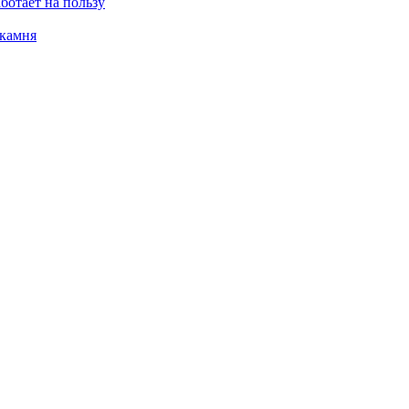
ботает на пользу
 камня