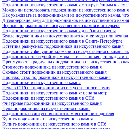
Подоконники из искусственного камня с закруглённым краем: э
Можно ли использовать подоконники из искусственного камня 
Как ухаживать за подоконниками из искусственного камня, чт
Дизайнерские идеи для подоконников из искусственного камня
Черные подоконники из искусственного камня в интерьере
Подоконники из искусственного камня для бани и сауны
Белые подоконники из искусственного камня: мода или вечная
Подоконники из искусственного камня в Санкт- Петербурге
Эстетика радиусных подоконников из искусственного камня
Подоконники с фигурной кромкой из искусственного камня: ак
Подоконник с текстурой мрамора — изысканная деталь для инт
Преимущества радиусных подоконников из искусственного кам
Стоимость подоконника из искусственного камня
Сколько стоит подоконник из искусственного камня
Производство подоконников из искусственного камня
Подоконники из искусственного камня
Цена в СПб на подоконники из искусственного камня
Подоконники из искусственного камня: цена за метр
Подоконники из искусственного камня в СПб
Фигурные подоконники из искусственного камня
Цена подоконника из искусственного камня
Подоконник из искусственного камня от производителя
Купить подоконник из искусственного камня
Купить подоконник из искусственного камня в СПб