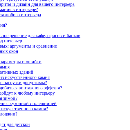
ариты и дизайн для вашего интерьера
мания в интерьере?
ля любого интерьера
мня?
ное решение для кафе, офисов и банков
од интерьер
вых: аргументы и сравнение
мных окон
 параметры и ошибки
камня
ративных зданий
из искусственного камня
ие нагрузки допустимы?
 добиться винтажного эффекта?
одойдут к любому интерьеру
я зимой?
ень с кухонной столешницей
з искусственного камня?
 лоджии?
ят для детской
амня