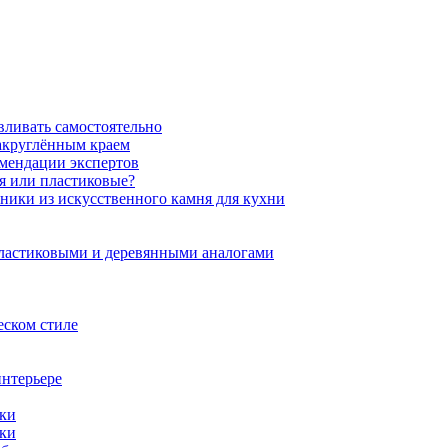
вливать самостоятельно
закруглённым краем
омендации экспертов
ня или пластиковые?
нники из искусственного камня для кухни
пластиковыми и деревянными аналогами
еском стиле
интерьере
ики
ики