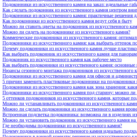
Подоконники из искусственного камня на заказ: идеальные габ
Как сделать подоконник из искусственного камня центром вни
Подоконники из искусственного камня: практичные решения д
Как подоконники из искусственного камня ведут себя в быту
Можно ли ставить цветы на подоконник из искусственного ка
Можно ли сидеть на подоконнике из искусственного камня?
Коммерческие подоконники из искусственного камня: оптималь
Подоконники из искусственного камня: как выбрать оттенок п
Почему подоконники из искусственного камня лучше пластико
Как выбрать подоконник из искусственного камня для панора
Подоконник из искусственного камня как рабочее место
Как выбрать подоконники из искусственного камня: основные
Нюансы сезонного монтажа подоконников из искусственного 
Подоконники из искусственного камня для офисов и админист
5 причин заменить пластиковые подоконники на подоконники 
Подоконники из искусственного камня как зона хранения: как
Подоконники из искусственного камня под старину: можно ли
5 оттенков подоконников из искусственного камня, которые п
Можно ли устанавливать подоконники из искусственного камн
Можно ли сделать подоконники из искусственного камня вров
Встроенная подсветка подоконника: возможна ли в изделиях и
Можно ли установить подоконник из искусственного камня на
Где необходимы подоконники из искусственного камня?
Почему подоконники из искусственного камня идеально подход
Подоконники в ванной комнате: решение из искусственного к