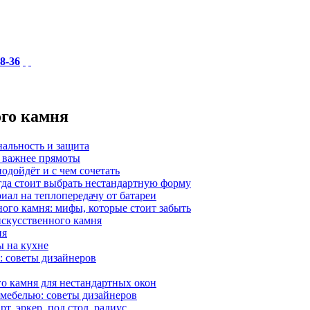
18-36
ого камня
нальность и защита
а важнее прямоты
одойдёт и с чем сочетать
гда стоит выбрать нестандартную форму
иал на теплопередачу от батареи
ного камня: мифы, которые стоит забыть
 искусственного камня
ия
ы на кухне
: советы дизайнеров
о камня для нестандартных окон
 мебелью: советы дизайнеров
, эркер, под стол, радиус