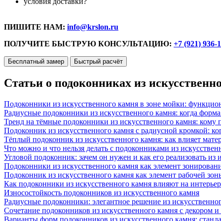
условия доставки?
ПИШИТЕ НАМ:
info@krslon.ru
ПОЛУЧИТЕ БЫСТРУЮ КОНСУЛЬТАЦИЮ:
+7 (921) 936-
Бесплатный замер
Быстрый расчёт
Статьи о подоконниках из искусственн
Подоконники из искусственного камня в зоне мойки: функцио
Радиусные подоконники из искусственного камня: когда форм
Тренд на тёмные подоконники из искусственного камня: кому п
Подоконник из искусственного камня с радиусной кромкой: ко
Тёплый подоконник из искусственного камня: как влияет матер
Что можно и что нельзя делать с подоконниками из искусствен
Угловой подоконник: зачем он нужен и как его реализовать из
Подоконники из искусственного камня как элемент зонирован
Подоконник из искусственного камня как элемент рабочей зон
Как подоконники из искусственного камня влияют на интерьер
Износостойкость подоконников из искусственного камня
Радиусные подоконники: элегантное решение из искусственног
Сочетание подоконников из искусственного камня с декором и
Варианты форм подоконников из искусственного камня: стандарт