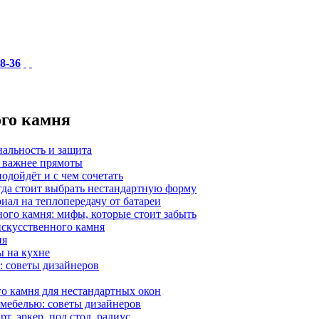
18-36
ого камня
нальность и защита
а важнее прямоты
одойдёт и с чем сочетать
гда стоит выбрать нестандартную форму
иал на теплопередачу от батареи
ного камня: мифы, которые стоит забыть
 искусственного камня
ия
ы на кухне
: советы дизайнеров
о камня для нестандартных окон
 мебелью: советы дизайнеров
, эркер, под стол, радиус