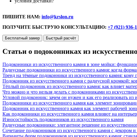
условия доставки?
ПИШИТЕ НАМ:
info@krslon.ru
ПОЛУЧИТЕ БЫСТРУЮ КОНСУЛЬТАЦИЮ:
+7 (921) 936-
Бесплатный замер
Быстрый расчёт
Статьи о подоконниках из искусственн
Подоконники из искусственного камня в зоне мойки: функцио
Радиусные подоконники из искусственного камня: когда форм
Тренд на тёмные подоконники из искусственного камня: кому п
Подоконник из искусственного камня с радиусной кромкой: ко
Тёплый подоконник из искусственного камня: как влияет матер
Что можно и что нельзя делать с подоконниками из искусствен
Угловой подоконник: зачем он нужен и как его реализовать из
Подоконники из искусственного камня как элемент зонирован
Подоконник из искусственного камня как элемент рабочей зон
Как подоконники из искусственного камня влияют на интерьер
Износостойкость подоконников из искусственного камня
Радиусные подоконники: элегантное решение из искусственног
Сочетание подоконников из искусственного камня с декором и
Варианты форм подоконников из искусственного камня: стандарт