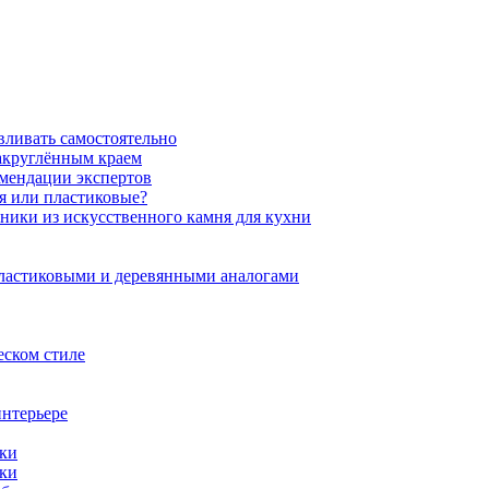
вливать самостоятельно
закруглённым краем
омендации экспертов
ня или пластиковые?
нники из искусственного камня для кухни
пластиковыми и деревянными аналогами
еском стиле
интерьере
ики
ики