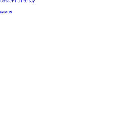
ботает на пользу
 камня