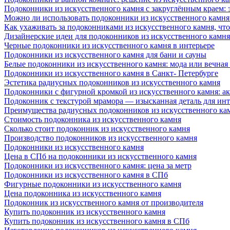
Подоконники из искусственного камня с закруглённым краем: э
Можно ли использовать подоконники из искусственного камня 
Как ухаживать за подоконниками из искусственного камня, чт
Дизайнерские идеи для подоконников из искусственного камня
Черные подоконники из искусственного камня в интерьере
Подоконники из искусственного камня для бани и сауны
Белые подоконники из искусственного камня: мода или вечная
Подоконники из искусственного камня в Санкт- Петербурге
Эстетика радиусных подоконников из искусственного камня
Подоконники с фигурной кромкой из искусственного камня: ак
Подоконник с текстурой мрамора — изысканная деталь для инт
Преимущества радиусных подоконников из искусственного кам
Стоимость подоконника из искусственного камня
Сколько стоит подоконник из искусственного камня
Производство подоконников из искусственного камня
Подоконники из искусственного камня
Цена в СПб на подоконники из искусственного камня
Подоконники из искусственного камня: цена за метр
Подоконники из искусственного камня в СПб
Фигурные подоконники из искусственного камня
Цена подоконника из искусственного камня
Подоконник из искусственного камня от производителя
Купить подоконник из искусственного камня
Купить подоконник из искусственного камня в СПб