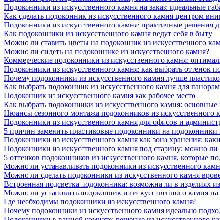
Подоконники из искусственного камня на заказ: идеальные габ
Как сделать подоконник из искусственного камня центром вни
Подоконники из искусственного камня: практичные решения д
Как подоконники из искусственного камня ведут себя в быту
Можно ли ставить цветы на подоконник из искусственного ка
Можно ли сидеть на подоконнике из искусственного камня?
Коммерческие подоконники из искусственного камня: оптималь
Подоконники из искусственного камня: как выбрать оттенок п
Почему подоконники из искусственного камня лучше пластико
Как выбрать подоконник из искусственного камня для панора
Подоконник из искусственного камня как рабочее место
Как выбрать подоконники из искусственного камня: основные
Нюансы сезонного монтажа подоконников из искусственного 
Подоконники из искусственного камня для офисов и админист
5 причин заменить пластиковые подоконники на подоконники 
Подоконники из искусственного камня как зона хранения: как
Подоконники из искусственного камня под старину: можно ли
5 оттенков подоконников из искусственного камня, которые п
Можно ли устанавливать подоконники из искусственного камн
Можно ли сделать подоконники из искусственного камня вров
Встроенная подсветка подоконника: возможна ли в изделиях и
Можно ли установить подоконник из искусственного камня на
Где необходимы подоконники из искусственного камня?
Почему подоконники из искусственного камня идеально подход
Подоконники в ванной комнате: решение из искусственного к