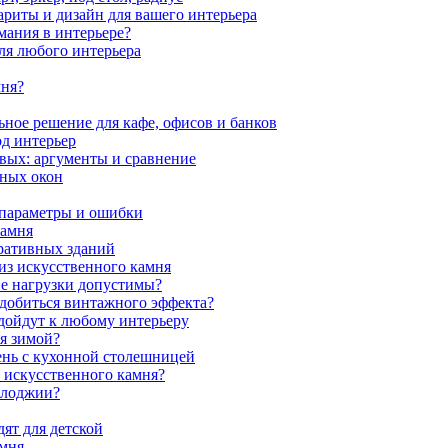
ариты и дизайн для вашего интерьера
мания в интерьере?
ля любого интерьера
мня?
ное решение для кафе, офисов и банков
од интерьер
вых: аргументы и сравнение
мных окон
 параметры и ошибки
камня
ративных зданий
из искусственного камня
ие нагрузки допустимы?
 добиться винтажного эффекта?
одойдут к любому интерьеру
я зимой?
ень с кухонной столешницей
з искусственного камня?
 лоджии?
ят для детской
амня