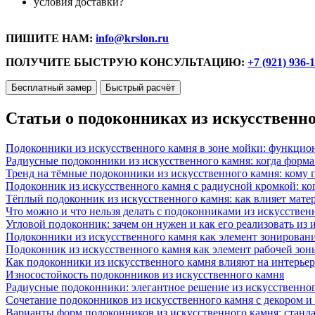
условия доставки?
ПИШИТЕ НАМ:
info@krslon.ru
ПОЛУЧИТЕ БЫСТРУЮ КОНСУЛЬТАЦИЮ:
+7 (921) 936-
Бесплатный замер
Быстрый расчёт
Статьи о подоконниках из искусственн
Подоконники из искусственного камня в зоне мойки: функцио
Радиусные подоконники из искусственного камня: когда форм
Тренд на тёмные подоконники из искусственного камня: кому п
Подоконник из искусственного камня с радиусной кромкой: ко
Тёплый подоконник из искусственного камня: как влияет матер
Что можно и что нельзя делать с подоконниками из искусствен
Угловой подоконник: зачем он нужен и как его реализовать из
Подоконники из искусственного камня как элемент зонирован
Подоконник из искусственного камня как элемент рабочей зон
Как подоконники из искусственного камня влияют на интерьер
Износостойкость подоконников из искусственного камня
Радиусные подоконники: элегантное решение из искусственног
Сочетание подоконников из искусственного камня с декором и
Варианты форм подоконников из искусственного камня: стандарт