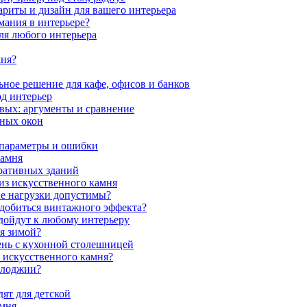
ариты и дизайн для вашего интерьера
мания в интерьере?
ля любого интерьера
мня?
ное решение для кафе, офисов и банков
од интерьер
вых: аргументы и сравнение
мных окон
 параметры и ошибки
камня
ративных зданий
из искусственного камня
ие нагрузки допустимы?
 добиться винтажного эффекта?
одойдут к любому интерьеру
я зимой?
ень с кухонной столешницей
з искусственного камня?
 лоджии?
ят для детской
амня