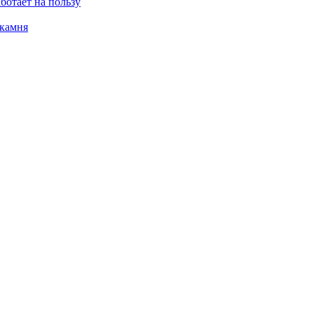
ботает на пользу
 камня