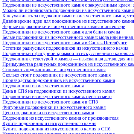
Подоконники из искусственного камня с закруглённым краем: э
Можно ли использовать подоконники из искусственного камня 
Как ухаживать за подоконниками из искусственного камня, чт
Дизайнерские идеи для подоконников из искусственного камня
Черные подоконники из искусственного камня в интерьере
Подоконники из искусственного камня для бани и сауны
Белые подоконники из искусственного камня: мода или вечная
Подоконники из искусственного камня в Санкт- Петербурге
Эстетика радиусных подоконников из искусственного камня
Подоконники с фигурной кромкой из искусственного камня: ак
Подоконник с текстурой мрамора — изысканная деталь для инт
Преимущества радиусных подоконников из искусственного кам
Стоимость подоконника из искусственного камня
Сколько стоит подоконник из искусственного камня
Производство подоконников из искусственного камня
Подоконники из искусственного камня
Цена в СПб на подоконники из искусственного камня
Подоконники из искусственного камня: цена за метр
Подоконники из искусственного камня в СПб
Фигурные подоконники из искусственного камня
Цена подоконника из искусственного камня
Подоконник из искусственного камня от производителя
Купить подоконник из искусственного камня
Купить подоконник из искусственного камня в СПб