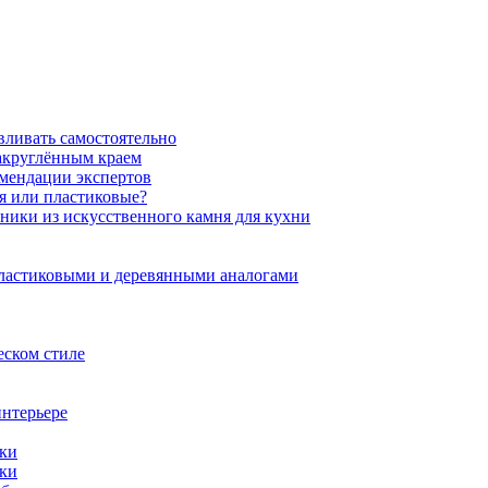
вливать самостоятельно
закруглённым краем
омендации экспертов
ня или пластиковые?
нники из искусственного камня для кухни
пластиковыми и деревянными аналогами
еском стиле
интерьере
ики
ики