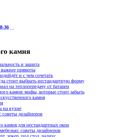
18-36
ого камня
нальность и защита
а важнее прямоты
одойдёт и с чем сочетать
гда стоит выбрать нестандартную форму
иал на теплопередачу от батареи
ного камня: мифы, которые стоит забыть
 искусственного камня
ия
ы на кухне
: советы дизайнеров
о камня для нестандартных окон
 мебелью: советы дизайнеров
, эркер, под стол, радиус