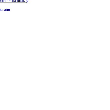
ботает на пользу
 камня