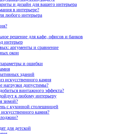
ариты и дизайн для вашего интерьера
мания в интерьере?
ля любого интерьера
мня?
ное решение для кафе, офисов и банков
од интерьер
вых: аргументы и сравнение
мных окон
 параметры и ошибки
камня
ративных зданий
из искусственного камня
ие нагрузки допустимы?
 добиться винтажного эффекта?
одойдут к любому интерьеру
я зимой?
ень с кухонной столешницей
з искусственного камня?
 лоджии?
ят для детской
амня