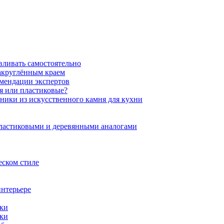
вливать самостоятельно
закруглённым краем
омендации экспертов
ня или пластиковые?
нники из искусственного камня для кухни
пластиковыми и деревянными аналогами
еском стиле
интерьере
ики
ики