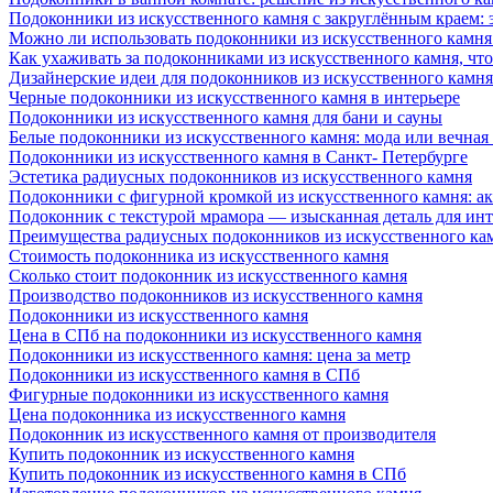
Подоконники из искусственного камня с закруглённым краем: э
Можно ли использовать подоконники из искусственного камня 
Как ухаживать за подоконниками из искусственного камня, чт
Дизайнерские идеи для подоконников из искусственного камня
Черные подоконники из искусственного камня в интерьере
Подоконники из искусственного камня для бани и сауны
Белые подоконники из искусственного камня: мода или вечная
Подоконники из искусственного камня в Санкт- Петербурге
Эстетика радиусных подоконников из искусственного камня
Подоконники с фигурной кромкой из искусственного камня: ак
Подоконник с текстурой мрамора — изысканная деталь для инт
Преимущества радиусных подоконников из искусственного кам
Стоимость подоконника из искусственного камня
Сколько стоит подоконник из искусственного камня
Производство подоконников из искусственного камня
Подоконники из искусственного камня
Цена в СПб на подоконники из искусственного камня
Подоконники из искусственного камня: цена за метр
Подоконники из искусственного камня в СПб
Фигурные подоконники из искусственного камня
Цена подоконника из искусственного камня
Подоконник из искусственного камня от производителя
Купить подоконник из искусственного камня
Купить подоконник из искусственного камня в СПб