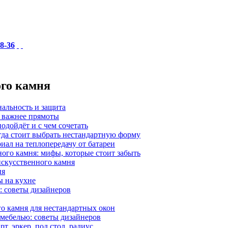
18-36
ого камня
нальность и защита
а важнее прямоты
одойдёт и с чем сочетать
гда стоит выбрать нестандартную форму
иал на теплопередачу от батареи
ного камня: мифы, которые стоит забыть
 искусственного камня
ия
ы на кухне
: советы дизайнеров
о камня для нестандартных окон
 мебелью: советы дизайнеров
, эркер, под стол, радиус