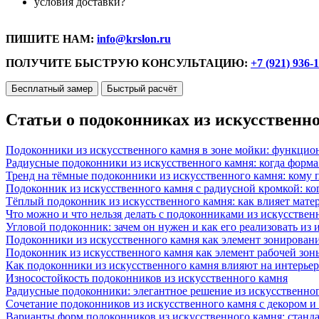
условия доставки?
ПИШИТЕ НАМ:
info@krslon.ru
ПОЛУЧИТЕ БЫСТРУЮ КОНСУЛЬТАЦИЮ:
+7 (921) 936-
Бесплатный замер
Быстрый расчёт
Статьи о подоконниках из искусственн
Подоконники из искусственного камня в зоне мойки: функцио
Радиусные подоконники из искусственного камня: когда форм
Тренд на тёмные подоконники из искусственного камня: кому п
Подоконник из искусственного камня с радиусной кромкой: ко
Тёплый подоконник из искусственного камня: как влияет матер
Что можно и что нельзя делать с подоконниками из искусствен
Угловой подоконник: зачем он нужен и как его реализовать из
Подоконники из искусственного камня как элемент зонирован
Подоконник из искусственного камня как элемент рабочей зон
Как подоконники из искусственного камня влияют на интерьер
Износостойкость подоконников из искусственного камня
Радиусные подоконники: элегантное решение из искусственног
Сочетание подоконников из искусственного камня с декором и
Варианты форм подоконников из искусственного камня: стандарт