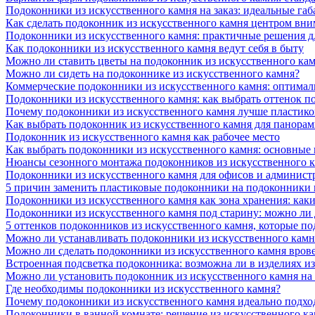
Подоконники из искусственного камня на заказ: идеальные габ
Как сделать подоконник из искусственного камня центром вни
Подоконники из искусственного камня: практичные решения д
Как подоконники из искусственного камня ведут себя в быту
Можно ли ставить цветы на подоконник из искусственного ка
Можно ли сидеть на подоконнике из искусственного камня?
Коммерческие подоконники из искусственного камня: оптималь
Подоконники из искусственного камня: как выбрать оттенок п
Почему подоконники из искусственного камня лучше пластико
Как выбрать подоконник из искусственного камня для панора
Подоконник из искусственного камня как рабочее место
Как выбрать подоконники из искусственного камня: основные
Нюансы сезонного монтажа подоконников из искусственного 
Подоконники из искусственного камня для офисов и админист
5 причин заменить пластиковые подоконники на подоконники 
Подоконники из искусственного камня как зона хранения: как
Подоконники из искусственного камня под старину: можно ли
5 оттенков подоконников из искусственного камня, которые п
Можно ли устанавливать подоконники из искусственного камн
Можно ли сделать подоконники из искусственного камня вров
Встроенная подсветка подоконника: возможна ли в изделиях и
Можно ли установить подоконник из искусственного камня на
Где необходимы подоконники из искусственного камня?
Почему подоконники из искусственного камня идеально подход
Подоконники в ванной комнате: решение из искусственного к