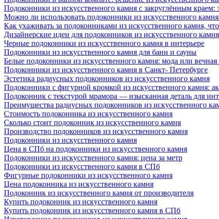
Подоконники из искусственного камня с закруглённым краем: э
Можно ли использовать подоконники из искусственного камня 
Как ухаживать за подоконниками из искусственного камня, чт
Дизайнерские идеи для подоконников из искусственного камня
Черные подоконники из искусственного камня в интерьере
Подоконники из искусственного камня для бани и сауны
Белые подоконники из искусственного камня: мода или вечная
Подоконники из искусственного камня в Санкт- Петербурге
Эстетика радиусных подоконников из искусственного камня
Подоконники с фигурной кромкой из искусственного камня: ак
Подоконник с текстурой мрамора — изысканная деталь для инт
Преимущества радиусных подоконников из искусственного кам
Стоимость подоконника из искусственного камня
Сколько стоит подоконник из искусственного камня
Производство подоконников из искусственного камня
Подоконники из искусственного камня
Цена в СПб на подоконники из искусственного камня
Подоконники из искусственного камня: цена за метр
Подоконники из искусственного камня в СПб
Фигурные подоконники из искусственного камня
Цена подоконника из искусственного камня
Подоконник из искусственного камня от производителя
Купить подоконник из искусственного камня
Купить подоконник из искусственного камня в СПб