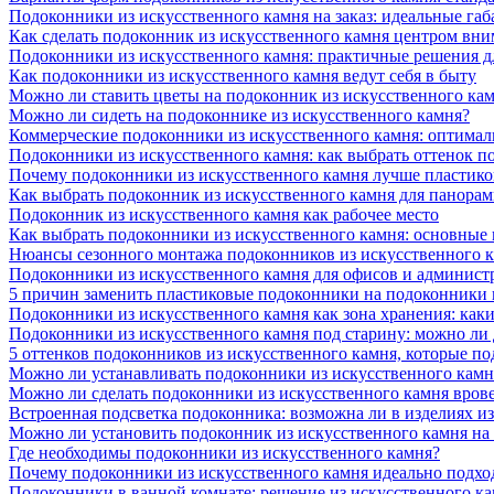
Подоконники из искусственного камня на заказ: идеальные габ
Как сделать подоконник из искусственного камня центром вни
Подоконники из искусственного камня: практичные решения д
Как подоконники из искусственного камня ведут себя в быту
Можно ли ставить цветы на подоконник из искусственного ка
Можно ли сидеть на подоконнике из искусственного камня?
Коммерческие подоконники из искусственного камня: оптималь
Подоконники из искусственного камня: как выбрать оттенок п
Почему подоконники из искусственного камня лучше пластико
Как выбрать подоконник из искусственного камня для панора
Подоконник из искусственного камня как рабочее место
Как выбрать подоконники из искусственного камня: основные
Нюансы сезонного монтажа подоконников из искусственного 
Подоконники из искусственного камня для офисов и админист
5 причин заменить пластиковые подоконники на подоконники 
Подоконники из искусственного камня как зона хранения: как
Подоконники из искусственного камня под старину: можно ли
5 оттенков подоконников из искусственного камня, которые п
Можно ли устанавливать подоконники из искусственного камн
Можно ли сделать подоконники из искусственного камня вров
Встроенная подсветка подоконника: возможна ли в изделиях и
Можно ли установить подоконник из искусственного камня на
Где необходимы подоконники из искусственного камня?
Почему подоконники из искусственного камня идеально подход
Подоконники в ванной комнате: решение из искусственного к