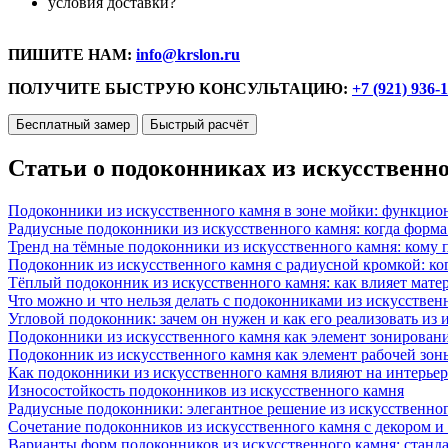
условия доставки?
ПИШИТЕ НАМ:
info@krslon.ru
ПОЛУЧИТЕ БЫСТРУЮ КОНСУЛЬТАЦИЮ:
+7 (921) 936-
Бесплатный замер
Быстрый расчёт
Статьи о подоконниках из искусственн
Подоконники из искусственного камня в зоне мойки: функцио
Радиусные подоконники из искусственного камня: когда форм
Тренд на тёмные подоконники из искусственного камня: кому п
Подоконник из искусственного камня с радиусной кромкой: ко
Тёплый подоконник из искусственного камня: как влияет матер
Что можно и что нельзя делать с подоконниками из искусствен
Угловой подоконник: зачем он нужен и как его реализовать из
Подоконники из искусственного камня как элемент зонирован
Подоконник из искусственного камня как элемент рабочей зон
Как подоконники из искусственного камня влияют на интерьер
Износостойкость подоконников из искусственного камня
Радиусные подоконники: элегантное решение из искусственног
Сочетание подоконников из искусственного камня с декором и
Варианты форм подоконников из искусственного камня: стандарт