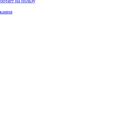
ботает на пользу
 камня