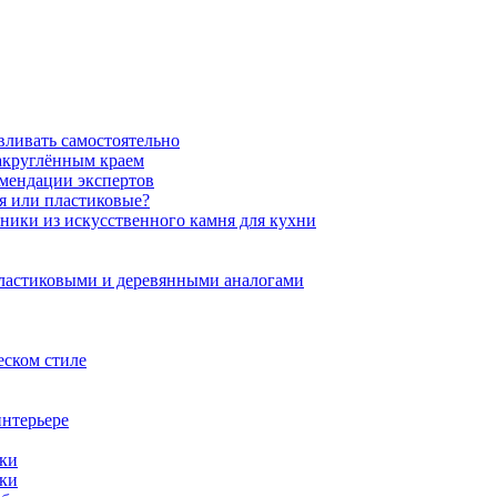
вливать самостоятельно
закруглённым краем
омендации экспертов
ня или пластиковые?
нники из искусственного камня для кухни
пластиковыми и деревянными аналогами
еском стиле
интерьере
ики
ики