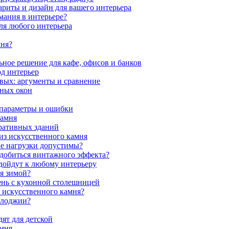
ариты и дизайн для вашего интерьера
мания в интерьере?
ля любого интерьера
мня?
ное решение для кафе, офисов и банков
од интерьер
вых: аргументы и сравнение
мных окон
 параметры и ошибки
камня
ративных зданий
из искусственного камня
ие нагрузки допустимы?
 добиться винтажного эффекта?
одойдут к любому интерьеру
я зимой?
ень с кухонной столешницей
з искусственного камня?
 лоджии?
ят для детской
амня