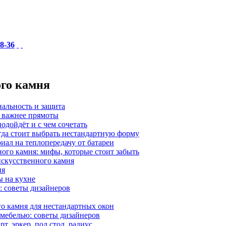
18-36
ого камня
нальность и защита
а важнее прямоты
одойдёт и с чем сочетать
гда стоит выбрать нестандартную форму
иал на теплопередачу от батареи
ного камня: мифы, которые стоит забыть
 искусственного камня
ия
ы на кухне
: советы дизайнеров
о камня для нестандартных окон
 мебелью: советы дизайнеров
, эркер, под стол, радиус