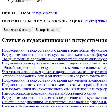
условия доставки?
ПИШИТЕ НАМ:
info@krslon.ru
ПОЛУЧИТЕ БЫСТРУЮ КОНСУЛЬТАЦИЮ:
+7 (921) 936-
Бесплатный замер
Быстрый расчёт
Статьи о подоконниках из искусственн
Подоконники из искусственного камня в зоне мойки: функцио
Радиусные подоконники из искусственного камня: когда форм
Тренд на тёмные подоконники из искусственного камня: кому п
Подоконник из искусственного камня с радиусной кромкой: ко
Тёплый подоконник из искусственного камня: как влияет матер
Что можно и что нельзя делать с подоконниками из искусствен
Угловой подоконник: зачем он нужен и как его реализовать из
Подоконники из искусственного камня как элемент зонирован
Подоконник из искусственного камня как элемент рабочей зон
Как подоконники из искусственного камня влияют на интерьер
Износостойкость подоконников из искусственного камня
Радиусные подоконники: элегантное решение из искусственног
Сочетание подоконников из искусственного камня с декором и
Варианты форм подоконников из искусственного камня: стандарт