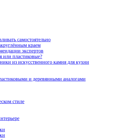
вливать самостоятельно
закруглённым краем
омендации экспертов
ня или пластиковые?
нники из искусственного камня для кухни
пластиковыми и деревянными аналогами
еском стиле
интерьере
ики
ики