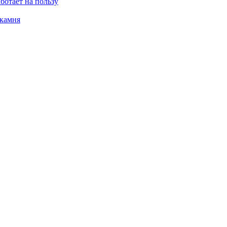
ботает на пользу
 камня