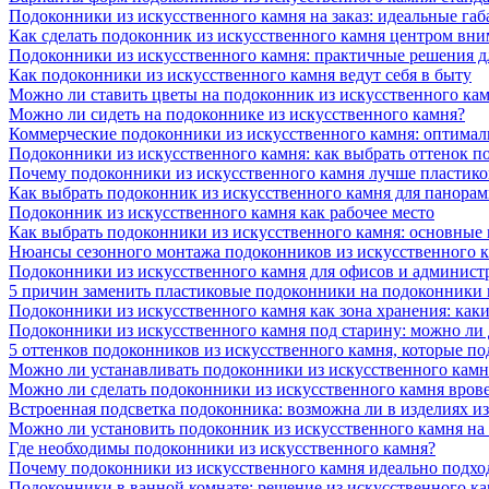
Подоконники из искусственного камня на заказ: идеальные габ
Как сделать подоконник из искусственного камня центром вни
Подоконники из искусственного камня: практичные решения д
Как подоконники из искусственного камня ведут себя в быту
Можно ли ставить цветы на подоконник из искусственного ка
Можно ли сидеть на подоконнике из искусственного камня?
Коммерческие подоконники из искусственного камня: оптималь
Подоконники из искусственного камня: как выбрать оттенок п
Почему подоконники из искусственного камня лучше пластико
Как выбрать подоконник из искусственного камня для панора
Подоконник из искусственного камня как рабочее место
Как выбрать подоконники из искусственного камня: основные
Нюансы сезонного монтажа подоконников из искусственного 
Подоконники из искусственного камня для офисов и админист
5 причин заменить пластиковые подоконники на подоконники 
Подоконники из искусственного камня как зона хранения: как
Подоконники из искусственного камня под старину: можно ли
5 оттенков подоконников из искусственного камня, которые п
Можно ли устанавливать подоконники из искусственного камн
Можно ли сделать подоконники из искусственного камня вров
Встроенная подсветка подоконника: возможна ли в изделиях и
Можно ли установить подоконник из искусственного камня на
Где необходимы подоконники из искусственного камня?
Почему подоконники из искусственного камня идеально подход
Подоконники в ванной комнате: решение из искусственного к