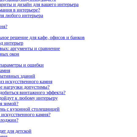
ариты и дизайн для вашего интерьера
мания в интерьере?
ля любого интерьера
мня?
ное решение для кафе, офисов и банков
од интерьер
вых: аргументы и сравнение
мных окон
 параметры и ошибки
камня
ративных зданий
из искусственного камня
ие нагрузки допустимы?
 добиться винтажного эффекта?
одойдут к любому интерьеру
я зимой?
ень с кухонной столешницей
з искусственного камня?
 лоджии?
ят для детской
амня