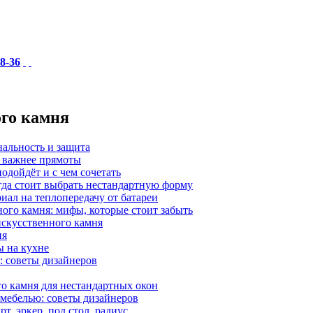
18-36
ого камня
нальность и защита
а важнее прямоты
одойдёт и с чем сочетать
гда стоит выбрать нестандартную форму
иал на теплопередачу от батареи
ного камня: мифы, которые стоит забыть
 искусственного камня
ия
ы на кухне
: советы дизайнеров
о камня для нестандартных окон
 мебелью: советы дизайнеров
, эркер, под стол, радиус