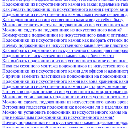
Подоконники из искусственного камня на заказ: идеальные габ
Как сделать подоконник из искусственного камня центром вни
Подоконники из искусственного камня: практичные решения д
Как подоконники из искусственного камня ведут себя в быту
Можно ли ставить цветы на подоконник из искусственного ка
Можно ли сидеть на подоконнике из искусственного камня?
Коммерческие подоконники из искусственного камня: оптималь
Подоконники из искусственного камня: как выбрать оттенок п
Почему подоконники из искусственного камня лучше пластико
Как выбрать подоконник из искусственного камня для панора
Подоконник из искусственного камня как рабочее место
Как выбрать подоконники из искусственного камня: основные
Нюансы сезонного монтажа подоконников из искусственного 
Подоконники из искусственного камня для офисов и админист
5 причин заменить пластиковые подоконники на подоконники 
Подоконники из искусственного камня как зона хранения: как
Подоконники из искусственного камня под старину: можно ли
5 оттенков подоконников из искусственного камня, которые п
Можно ли устанавливать подоконники из искусственного камн
Можно ли сделать подоконники из искусственного камня вров
Встроенная подсветка подоконника: возможна ли в изделиях и
Можно ли установить подоконник из искусственного камня на
Где необходимы подоконники из искусственного камня?
Почему подоконники из искусственного камня идеально подход
Подоконники в ванной комнате: решение из искусственного к