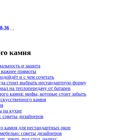
18-36
ого камня
нальность и защита
а важнее прямоты
одойдёт и с чем сочетать
гда стоит выбрать нестандартную форму
иал на теплопередачу от батареи
ного камня: мифы, которые стоит забыть
 искусственного камня
ия
ы на кухне
: советы дизайнеров
о камня для нестандартных окон
 мебелью: советы дизайнеров
, эркер, под стол, радиус