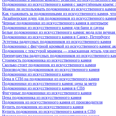
Подоконники из искусственного камня с закруглённым краем: э
Можно ли использовать подоконники из искусственного камня 
Как ухаживать за подоконниками из искусственного камня, чт
Дизайнерские идеи для подоконников из искусственного камня
Черные подоконники из искусственного камня в интерьере
Подоконники из искусственного камня для бани и сауны
Белые подоконники из искусственного камня: мода или вечная
Подоконники из искусственного камня в Санкт- Петербурге
Эстетика радиусных подоконников из искусственного камня
Подоконники с фигурной кромкой из искусственного камня: ак
Подоконник с текстурой мрамора — изысканная деталь для инт
Преимущества радиусных подоконников из искусственного кам
Стоимость подоконника из искусственного камня
Сколько стоит подоконник из искусственного камня
Производство подоконников из искусственного камня
Подоконники из искусственного камня
Цена в СПб на подоконники из искусственного камня
Подоконники из искусственного камня: цена за метр
Подоконники из искусственного камня в СПб
Фигурные подоконники из искусственного камня
Цена подоконника из искусственного камня
Подоконник из искусственного камня от производителя
Купить подоконник из искусственного камня
Купить подоконник из искусственного камня в СПб