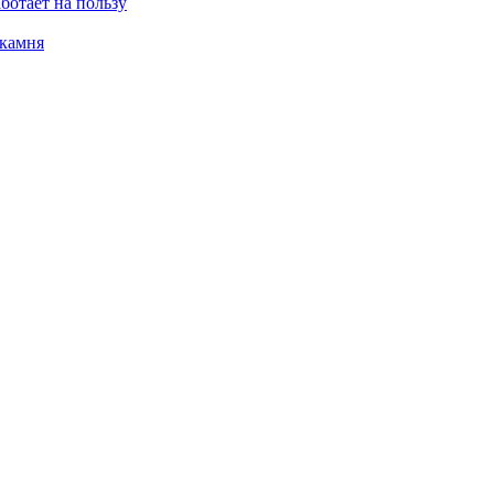
ботает на пользу
 камня