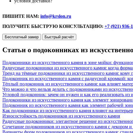
условия доставки?
ПИШИТЕ НАМ:
info@krslon.ru
ПОЛУЧИТЕ БЫСТРУЮ КОНСУЛЬТАЦИЮ:
+7 (921) 936-
Бесплатный замер
Быстрый расчёт
Статьи о подоконниках из искусственн
Подоконники из искусственного камня в зоне мойки: функцио
Радиусные подоконники из искусственного камня: когда форм
Тренд на тёмные подоконники из искусственного камня: кому п
Подоконник из искусственного камня с радиусной кромкой: ко
Тёплый подоконник из искусственного камня: как влияет матер
Что можно и что нельзя делать с подоконниками из искусствен
Угловой подоконник: зачем он нужен и как его реализовать из
Подоконники из искусственного камня как элемент зонирован
Подоконник из искусственного камня как элемент рабочей зон
Как подоконники из искусственного камня влияют на интерьер
Износостойкость подоконников из искусственного камня
Радиусные подоконники: элегантное решение из искусственног
Сочетание подоконников из искусственного камня с декором и
Варианты форм подоконников из искусственного камня: стандарт