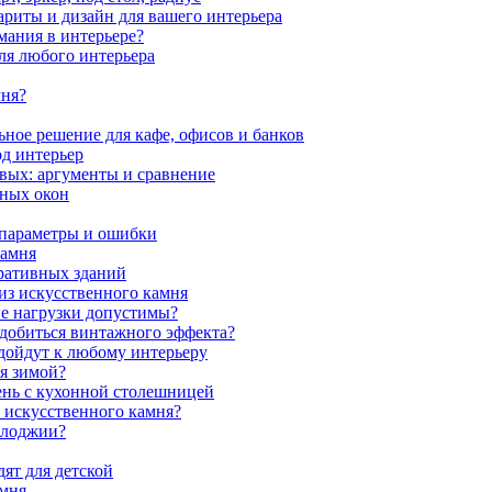
ариты и дизайн для вашего интерьера
мания в интерьере?
ля любого интерьера
мня?
ное решение для кафе, офисов и банков
од интерьер
вых: аргументы и сравнение
мных окон
 параметры и ошибки
камня
ративных зданий
из искусственного камня
ие нагрузки допустимы?
 добиться винтажного эффекта?
одойдут к любому интерьеру
я зимой?
ень с кухонной столешницей
з искусственного камня?
 лоджии?
ят для детской
амня