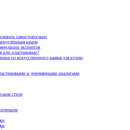
вливать самостоятельно
закруглённым краем
омендации экспертов
ня или пластиковые?
нники из искусственного камня для кухни
пластиковыми и деревянными аналогами
еском стиле
интерьере
ики
ики