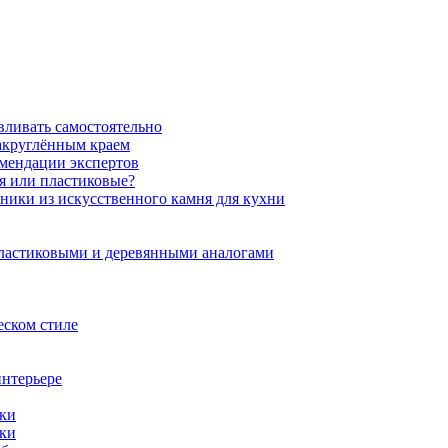
вливать самостоятельно
закруглённым краем
омендации экспертов
ня или пластиковые?
нники из искусственного камня для кухни
пластиковыми и деревянными аналогами
еском стиле
интерьере
ики
ики