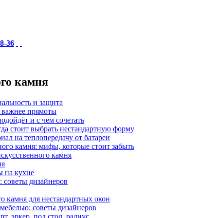
18-36
ого камня
нальность и защита
а важнее прямоты
одойдёт и с чем сочетать
гда стоит выбрать нестандартную форму
иал на теплопередачу от батареи
ного камня: мифы, которые стоит забыть
 искусственного камня
ия
ы на кухне
: советы дизайнеров
о камня для нестандартных окон
 мебелью: советы дизайнеров
, эркер, под стол, радиус