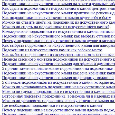
Подоконники из искусственного камня на заказ: идеальные габ
Как сделать подоконник из искусственного камня центром вни
Подоконники из искусственного камня: практичные решения д
Как подоконники из искусственного камня ведут себя в быту
Можно ли ставить цветы на подоконник из искусственного ка
Можно ли сидеть на подоконнике из искусственного камня?
Коммерческие подоконники из искусственного камня: оптималь
Подоконники из искусственного камня: как выбрать оттенок п
Почему подоконники из искусственного камня лучше пластико
Как выбрать подоконник из искусственного камня для панора
Подоконник из искусственного камня как рабочее место
Как выбрать подоконники из искусственного камня: основные
Нюансы сезонного монтажа подоконников из искусственного 
Подоконники из искусственного камня для офисов и админист
5 причин заменить пластиковые подоконники на подоконники 
Подоконники из искусственного камня как зона хранения: как
Подоконники из искусственного камня под старину: можно ли
5 оттенков подоконников из искусственного камня, которые п
Можно ли устанавливать подоконники из искусственного камн
Можно ли сделать подоконники из искусственного камня вров
Встроенная подсветка подоконника: возможна ли в изделиях и
Можно ли установить подоконник из искусственного камня на
Где необходимы подоконники из искусственного камня?
Почему подоконники из искусственного камня идеально подход
Подоконники в ванной комнате: решение из искусственного к