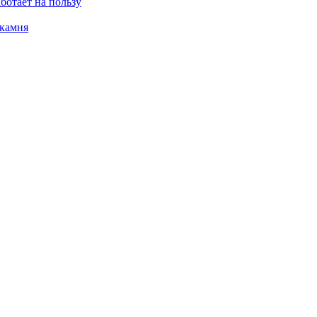
ботает на пользу
 камня