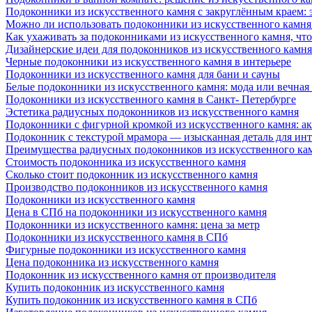
Подоконники из искусственного камня с закруглённым краем: э
Можно ли использовать подоконники из искусственного камня 
Как ухаживать за подоконниками из искусственного камня, чт
Дизайнерские идеи для подоконников из искусственного камня
Черные подоконники из искусственного камня в интерьере
Подоконники из искусственного камня для бани и сауны
Белые подоконники из искусственного камня: мода или вечная
Подоконники из искусственного камня в Санкт- Петербурге
Эстетика радиусных подоконников из искусственного камня
Подоконники с фигурной кромкой из искусственного камня: ак
Подоконник с текстурой мрамора — изысканная деталь для инт
Преимущества радиусных подоконников из искусственного кам
Стоимость подоконника из искусственного камня
Сколько стоит подоконник из искусственного камня
Производство подоконников из искусственного камня
Подоконники из искусственного камня
Цена в СПб на подоконники из искусственного камня
Подоконники из искусственного камня: цена за метр
Подоконники из искусственного камня в СПб
Фигурные подоконники из искусственного камня
Цена подоконника из искусственного камня
Подоконник из искусственного камня от производителя
Купить подоконник из искусственного камня
Купить подоконник из искусственного камня в СПб