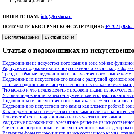
условия доставки?
ПИШИТЕ НАМ:
info@krslon.ru
ПОЛУЧИТЕ БЫСТРУЮ КОНСУЛЬТАЦИЮ:
+7 (921) 936-
Бесплатный замер
Быстрый расчёт
Статьи о подоконниках из искусственн
Подоконники из искусственного камня в зоне мойки: функцио
Радиусные подоконники из искусственного камня: когда форм
Тренд на тёмные подоконники из искусственного камня: кому п
Подоконник из искусственного камня с радиусной кромкой: ко
Тёплый подоконник из искусственного камня: как влияет матер
Что можно и что нельзя делать с подоконниками из искусствен
Угловой подоконник: зачем он нужен и как его реализовать из
Подоконники из искусственного камня как элемент зонирован
Подоконник из искусственного камня как элемент рабочей зон
Как подоконники из искусственного камня влияют на интерьер
Износостойкость подоконников из искусственного камня
Радиусные подоконники: элегантное решение из искусственног
Сочетание подоконников из искусственного камня с декором и
Варианты форм подоконников из искусственного камня: стандарт