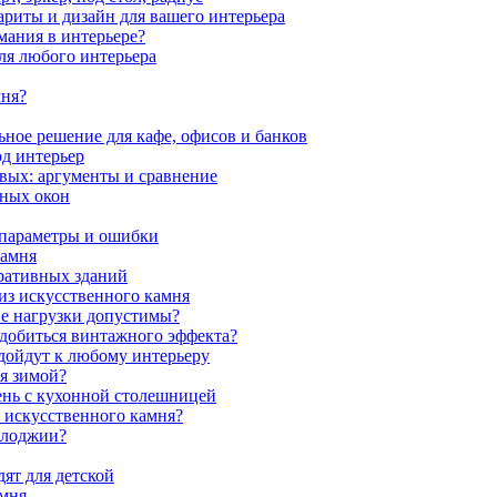
ариты и дизайн для вашего интерьера
мания в интерьере?
ля любого интерьера
мня?
ное решение для кафе, офисов и банков
од интерьер
вых: аргументы и сравнение
мных окон
 параметры и ошибки
камня
ративных зданий
из искусственного камня
ие нагрузки допустимы?
 добиться винтажного эффекта?
одойдут к любому интерьеру
я зимой?
ень с кухонной столешницей
з искусственного камня?
 лоджии?
ят для детской
амня