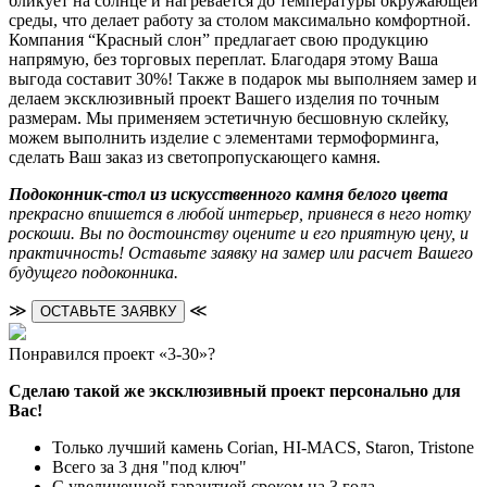
бликует на солнце и нагревается до температуры окружающей
среды, что делает работу за столом максимально комфортной.
Компания “Красный слон” предлагает свою продукцию
напрямую, без торговых переплат. Благодаря этому Ваша
выгода составит 30%! Также в подарок мы выполняем замер и
делаем эксклюзивный проект Вашего изделия по точным
размерам. Мы применяем эстетичную бесшовную склейку,
можем выполнить изделие с элементами термоформинга,
сделать Ваш заказ из светопропускающего камня.
Подоконник-стол из искусственного камня белого цвета
прекрасно впишется в любой интерьер, привнеся в него нотку
роскоши. Вы по достоинству оцените и его приятную цену, и
практичность! Оставьте заявку на замер или расчет Вашего
будущего подоконника.
≫
≪
ОСТАВЬТЕ ЗАЯВКУ
Понравился проект «3-30»?
Сделаю такой же эксклюзивный проект персонально для
Вас!
Только лучший камень Corian, HI-MACS, Staron, Tristone
Всего за 3 дня "под ключ"
С увеличенной гарантией сроком на 3 года