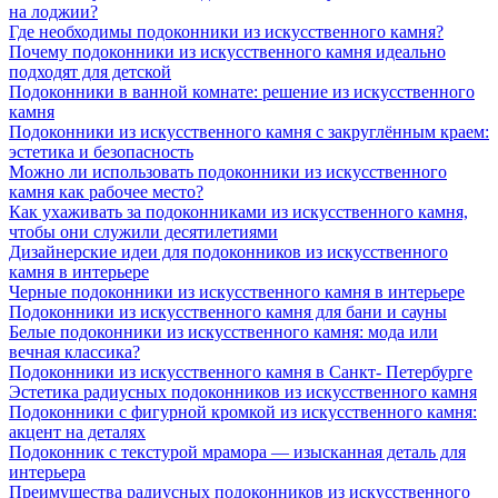
на лоджии?
Где необходимы подоконники из искусственного камня?
Почему подоконники из искусственного камня идеально
подходят для детской
Подоконники в ванной комнате: решение из искусственного
камня
Подоконники из искусственного камня с закруглённым краем:
эстетика и безопасность
Можно ли использовать подоконники из искусственного
камня как рабочее место?
Как ухаживать за подоконниками из искусственного камня,
чтобы они служили десятилетиями
Дизайнерские идеи для подоконников из искусственного
камня в интерьере
Черные подоконники из искусственного камня в интерьере
Подоконники из искусственного камня для бани и сауны
Белые подоконники из искусственного камня: мода или
вечная классика?
Подоконники из искусственного камня в Санкт- Петербурге
Эстетика радиусных подоконников из искусственного камня
Подоконники с фигурной кромкой из искусственного камня:
акцент на деталях
Подоконник с текстурой мрамора — изысканная деталь для
интерьера
Преимущества радиусных подоконников из искусственного