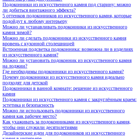
Подоконники из искусственного камня под старину: можно
ли добиться винтажного эффекта?
5 оттенков подоконников из искусственного камня, которые
подойдут к любому интерьеру
Можно ли устанавливать подоконники из искусственного
камня зимой?
Можно ли сделать подоконники из искусственного камня
вровень с кухонной столешницей
Встроенная подсветка подоконника: возможна ли в изделиях
из искусственного камня?
Можно ли установить подоконник из искусственного камня
на лоджии?
Где необходимы подоконники из искусственного камня?
Почему подоконники из искусственного камня идеально
подходят для детской
Подоконники в ванной комнате: решение из искусственного
камня
Подоконники из искусственного камня с закруглённым краем:
эстетика и безопасность
Можно ли использовать подоконники из искусственного
камня как рабочее место?
Как ухаживать за подоконниками из искусственного камня,
чтобы они служили десятилетиями
Дизайнерские идеи для подоконников из искусственного
камня в интерьере