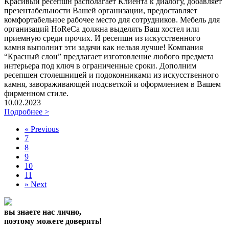
Красивый ресепшн располагает Клиента к диалогу, добавляет
презентабельности Вашей организации, предоставляет
комфортабельное рабочее место для сотрудников. Мебель для
организаций HoReCa должна выделять Ваш хостел или
приемную среди прочих. И ресепшн из искусственного
камня выполнит эти задачи как нельзя лучше! Компания
“Красный слон” предлагает изготовление любого предмета
интерьера под ключ в ограниченные сроки. Дополним
ресепшен столешницей и подоконниками из искусственного
камня, завораживающей подсветкой и оформлением в Вашем
фирменном стиле.
10.02.2023
Подробнее >
«
Previous
7
8
9
10
11
»
Next
вы знаете нас лично,
поэтому можете доверять!