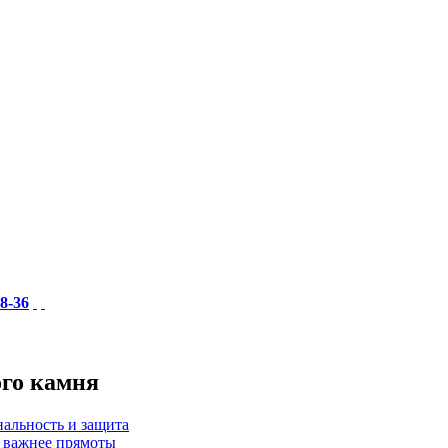
18-36
ого камня
нальность и защита
а важнее прямоты