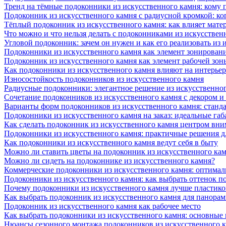
Тренд на тёмные подоконники из искусственного камня: кому п
Подоконник из искусственного камня с радиусной кромкой: ко
Тёплый подоконник из искусственного камня: как влияет матер
Что можно и что нельзя делать с подоконниками из искусствен
Угловой подоконник: зачем он нужен и как его реализовать из
Подоконники из искусственного камня как элемент зонирован
Подоконник из искусственного камня как элемент рабочей зон
Как подоконники из искусственного камня влияют на интерьер
Износостойкость подоконников из искусственного камня
Радиусные подоконники: элегантное решение из искусственног
Сочетание подоконников из искусственного камня с декором и
Варианты форм подоконников из искусственного камня: стандарт
Подоконники из искусственного камня на заказ: идеальные габ
Как сделать подоконник из искусственного камня центром вни
Подоконники из искусственного камня: практичные решения д
Как подоконники из искусственного камня ведут себя в быту
Можно ли ставить цветы на подоконник из искусственного ка
Можно ли сидеть на подоконнике из искусственного камня?
Коммерческие подоконники из искусственного камня: оптималь
Подоконники из искусственного камня: как выбрать оттенок п
Почему подоконники из искусственного камня лучше пластико
Как выбрать подоконник из искусственного камня для панора
Подоконник из искусственного камня как рабочее место
Как выбрать подоконники из искусственного камня: основные
Нюансы сезонного монтажа подоконников из искусственного 