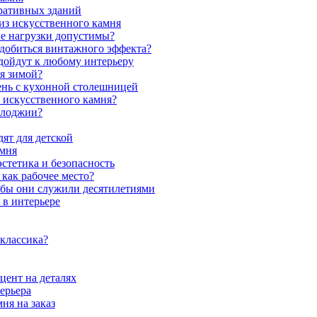
ративных зданий
из искусственного камня
ие нагрузки допустимы?
 добиться винтажного эффекта?
одойдут к любому интерьеру
я зимой?
ень с кухонной столешницей
з искусственного камня?
 лоджии?
ят для детской
амня
стетика и безопасность
как рабочее место?
обы они служили десятилетиями
 в интерьере
 классика?
цент на деталях
ерьера
ня на заказ