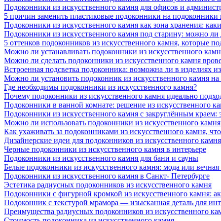
Подоконники из искусственного камня для офисов и админист
5 причин заменить пластиковые подоконники на подоконники 
Подоконники из искусственного камня как зона хранения: как
Подоконники из искусственного камня под старину: можно ли
5 оттенков подоконников из искусственного камня, которые п
Можно ли устанавливать подоконники из искусственного камн
Можно ли сделать подоконники из искусственного камня вров
Встроенная подсветка подоконника: возможна ли в изделиях и
Можно ли установить подоконник из искусственного камня на
Где необходимы подоконники из искусственного камня?
Почему подоконники из искусственного камня идеально подход
Подоконники в ванной комнате: решение из искусственного к
Подоконники из искусственного камня с закруглённым краем: э
Можно ли использовать подоконники из искусственного камня 
Как ухаживать за подоконниками из искусственного камня, чт
Дизайнерские идеи для подоконников из искусственного камня
Черные подоконники из искусственного камня в интерьере
Подоконники из искусственного камня для бани и сауны
Белые подоконники из искусственного камня: мода или вечная
Подоконники из искусственного камня в Санкт- Петербурге
Эстетика радиусных подоконников из искусственного камня
Подоконники с фигурной кромкой из искусственного камня: ак
Подоконник с текстурой мрамора — изысканная деталь для инт
Преимущества радиусных подоконников из искусственного кам
Стоимость подоконника из искусственного камня