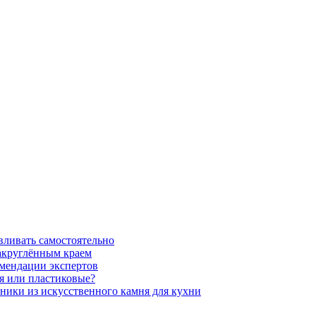
вливать самостоятельно
закруглённым краем
омендации экспертов
ня или пластиковые?
нники из искусственного камня для кухни