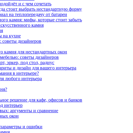
одойдёт и с чем сочетать
гда стоит выбрать нестандартную форму
иал на теплопередачу от батареи
ного камня: мифы, которые стоит забыть
 искусственного камня
ия
ы на кухне
: советы дизайнеров
о камня для нестандартных окон
 мебелью: советы дизайнеров
, эркер, под стол, радиус
ариты и дизайн для вашего интерьера
мания в интерьере?
ля любого интерьера
мня?
ное решение для кафе, офисов и банков
од интерьер
вых: аргументы и сравнение
мных окон
 параметры и ошибки
камня