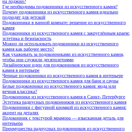
на лоджии?
Где необходимы подоконники из искусственного камня?
Почему подоконники из искусственного камня идеально
подходят для детской
Подоконники в ванной комнате: решение из искусственного
камня
Подоконники из искусственного камня с закруглённым краем:
эстетика и безопасность
Можно ли использовать подоконники из искусственного
камня как рабочее место?
Как ухаживать за подоконниками из искусственного камня,
чтобы они служили десятилетиями
Дизайнерские идеи для подоконников из искусственного
камня в интерьере
Черные подоконники из искусственного камня в интерьере
Подоконники из искусственного камня для бани и сауны
Белые подоконники из искусственного камня: мода или
вечная классика?
Подоконники из искусственного камня в Санкт- Петербурге
Эстетика радиусных подоконников из искусственного камня
Подоконники с фигурной кромкой из искусственного камня:
акцент на деталях
Подоконник с текстурой мрамора — изысканная деталь для
интерьера
Преимущества радиусных подоконников из искусственного